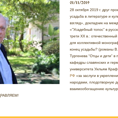
01/11/2019
28 октября 2019 г. друг п
усадьба в литературе и ку
взгляд
»
, докладчик на меж
«”Усадебный топос” в русск
трети XX в.: отечественный
для коллективной монограф
конец усадьбы? (романы В.
Тургенева “Отцы и дети” в 
кафедры славянских и гер
университета Уильям Кр
РФ
«за заслуги в укреплен
народами, плодотворную д
взаимообогащению культур
ДРАВЛЯЕМ!