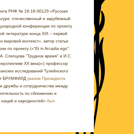
роекта РНФ № 18-18-00129 «Русская
льтуре: отечественный и зарубежный
дународной конференции по проекту
ой литературе конца XIX – первой
 и мировой контекст», автор статьи
ии по проекту (
«“Et in Arcadia ego”:
А. Слепцова “Трудное время” и И.С.
перспективе ХХ века)»
) профессор
манских исследований Тулейнского
афт БРУМФИЛД
указом Президента
ии дружбы и сотрудничества между
еятельность по сближению и
 наций и народностей
»
был