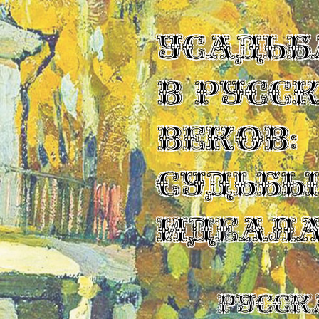
УСАДЬБ
В РУСС
ВЕКОВ:
СУДЬБ
ИДЕАЛ
Русск