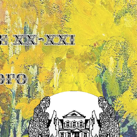
Е XX-XXI
ОГО