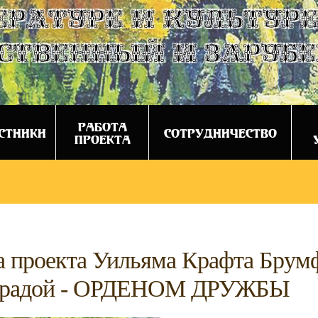
ературе и культуре
ственный и заруб
РАБОТА
СТНИКИ
СОТРУДНИЧЕСТВО
ПРОЕКТА
а проекта Уильяма Крафта Брум
наградой - ОРДЕНОМ ДРУЖБЫ