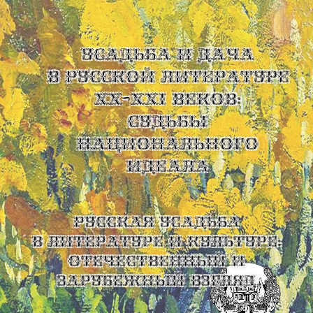
УСАДЬБА И ДАЧА
В РУССКОЙ ЛИТЕРАТУРЕ
XX-XXI ВЕКОВ:
СУДЬБЫ
НАЦИОНАЛЬНОГО
ИДЕАЛА
Русская усадьба
в литературе и культуре:
отечественный и
зарубежный взгляд