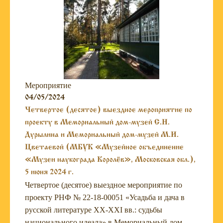
Мероприятие
04/05/2024
Четвертое (десятое) выездное мероприятие по
проекту в Мемориальный дом-музей С.Н.
Дурылина и Мемориальный дом-музей М.И.
Цветаевой (МБУК «Музейное объединение
«Музеи наукограда Королёв», Московская обл.),
5 июня 2024 г.
Четвертое (десятое) выездное мероприятие по
проекту РНФ № 22-18-00051 «Усадьба и дача в
русской литературе XX-XXI вв.: судьбы
национального идеала» в Мемориальный дом-