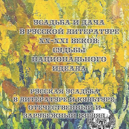
УСАДЬБА И ДАЧА
В РУССКОЙ ЛИТЕРАТУРЕ
XX-XXI ВЕКОВ:
СУДЬБЫ
НАЦИОНАЛЬНОГО
ИДЕАЛА
Русская усадьба
в литературе и культуре:
отечественный и
зарубежный взгляд