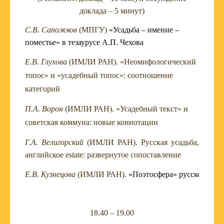
доклада – 5 минут)
С.В. Сапожков
(МПГУ)
«Усадьба – имение –
поместье» в тезаурусе А.П. Чехова
Е.В. Глухова
(ИМЛИ РАН). «Неомифологический
топос» и «усадебный топос»: соотношение
категорий
П.А. Ворон
(ИМЛИ РАН). «
Усадебный текст» и
советская коммуна: новые коннотации
Г.А. Велигорский
(ИМЛИ РАН).
Русская усадьба,
английское
estate
: развернутое сопоставление
Е.В. Кузнецова
 (ИМЛИ РАН). 
«Поэтосфера» русской усад
18.40 – 19.00