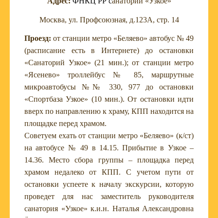
Адрес:
ФНКЦ РР с
анаторий «Узкое»
Москва, ул. Профсоюзная, д.123А, стр. 14
Проезд:
о
т станции метро «Беляево» автобус № 49
(расписание есть в Интернете) до остановки
«Санаторий Узкое» (21 мин.); от станции метро
«Ясенево» троллейбус № 85, маршрутные
микроавтобусы №№ 330, 977 до остановки
«Спортбаза Узкое» (10 мин.).
От остановки идти
вверх по направлению к храму, КПП находится на
площадке перед храмом.
Советуем ехать от станции метро «Беляево» (к/ст)
на автобусе № 49 в 14.15. Прибытие в Узкое –
14.36. Место сбора группы – площадка перед
храмом недалеко от КПП. С учетом пути от
остановки успеете к началу экскурсии, которую
проведет для нас заместитель руководителя
санатория «Узкое» к.и.н. Наталья Александровна