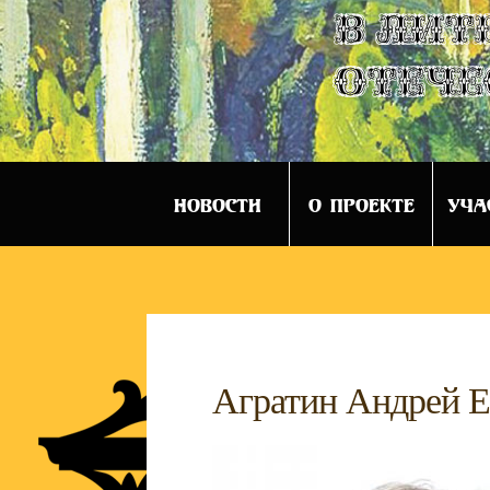
в лит
отече
НОВОСТИ
О ПРОЕКТЕ
УЧА
Агратин Андрей Е