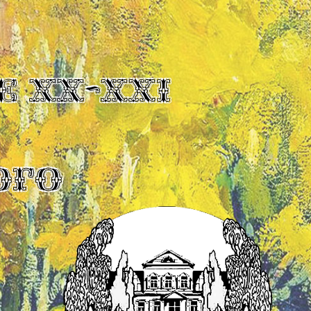
Е XX-XXI
ОГО