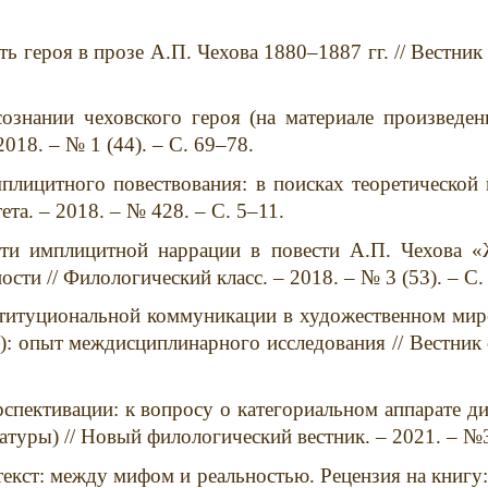
ь героя в прозе А.П. Чехова 1880–1887 гг. // Вестник 
ознании чеховского героя (на материале произведен
018. – № 1 (44). – С. 69–78.
плицитного повествования: в поисках теоретической 
та. – 2018. – № 428. – С. 5–11.
ти имплицитной наррации в повести А.П. Чехова «
сти // Филологический класс. – 2018. – № 3 (53). – С.
титуциональной коммуникации в художественном мире
): опыт междисциплинарного исследования // Вестник 
спективации: к вопросу о категориальном аппарате д
ратуры) // Новый филологический вестник. – 2021. – №3
екст: между мифом и реальностью. Рецензия на книгу: