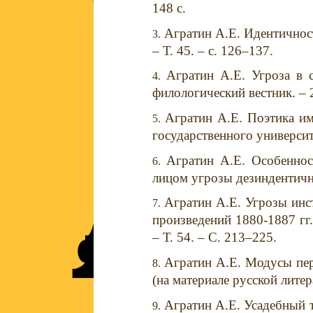
148 с.
Агратин А.Е. Идентичност
– Т. 45. – c. 126–137.
Агратин А.Е. Угроза в с
филологический вестник. – 2
Агратин А.Е. Поэтика им
государственного университе
Агратин А.Е. Особеннос
лицом угрозы дезиндентично
Агратин А.Е. Угрозы инс
произведений 1880-1887 гг.
– Т. 54. – С. 213–225.
Агратин А.Е. Модусы пер
(на материале русской лите
Агратин А.Е. Усадебный т