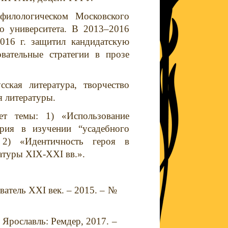
филологическом Московского
го университета. В 2013–2016
016 г. защитил кандидатскую
вательные стратегии в прозе
сская литература, творчество
я литературы.
ает темы: 1) «
Использование
ария в изучении “усадебного
; 2) «Идентичность героя в
ратуры
XIX
-
XXI
вв.».
ватель XXI век. – 2015. – №
 Ярославль: Ремдер, 2017. –