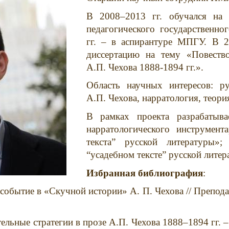
В 2008–2013 гг. обучался на 
педагогического государственно
гг. – в аспирантуре МПГУ.
В 2
диссертацию на тему «Повество
А.П. Чехова 1888-1894 гг.».
Область научных интересов: ру
А.П. Чехова, нарратология, теори
В рамках проекта разрабатыв
нарратологического инструмент
текста” русской литературы»
“усадебном тексте” русской лите
Избранная библиография
:
обытие в «Скучной истории» А. П. Чехова // Препода
ельные стратегии в прозе А.П. Чехова 1888–1894 гг. –