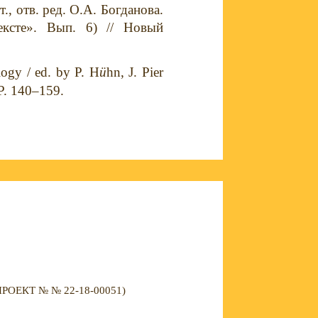
, отв. ред. О.А. Богданова.
ксте». Вып. 6) // Новый
logy / ed. by P. H
ü
hn, J. Pier
 P. 140–159.
ЕКТ № № 22-18-00051)