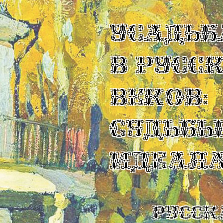
УСАДЬБ
В РУСС
ВЕКОВ:
СУДЬБ
ИДЕАЛ
Русск