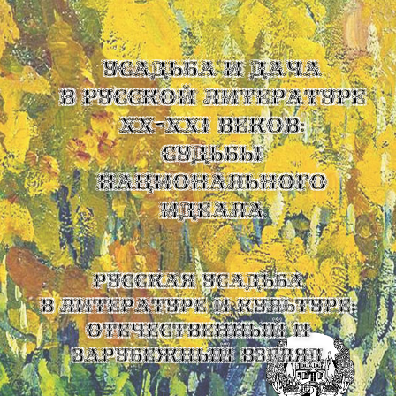
УСАДЬБА И ДАЧА
В РУССКОЙ ЛИТЕРАТУРЕ
XX-XXI ВЕКОВ:
СУДЬБЫ
НАЦИОНАЛЬНОГО
ИДЕАЛА
Русская усадьба
в литературе и культуре:
отечественный и
зарубежный взгляд