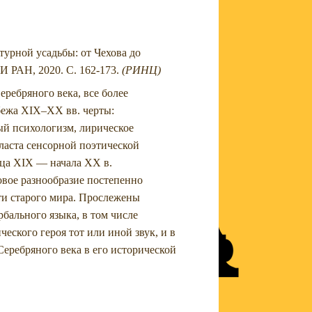
турной усадьбы: от Чехова до
ЛИ РАН, 2020. С. 162-173.
(РИНЦ)
еребряного века, все более
убежа XIX–XX вв. черты:
ый психологизм, лирическое
ласта сенсорной поэтической
ца XIX — начала XX в.
ковое разнообразие постепенно
и старого мира. Прослежены
бального языка, в том числе
еского героя тот или иной звук, и в
еребряного века в его исторической