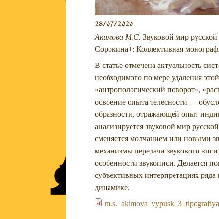
28/07/2020
Акимова М.С.
Звуковой мир русской 
Сорокина+: Коллективная монография
В статье отмечена актуальность сис
необходимого по мере удаления это
«антропологический поворот», «рас
освоение опыта телесности — обусл
образности, отражающей опыт инди
анализируется звуковой мир русской
сменяется молчанием или новыми з
механизмы передачи звукового «пси
особенности звукописи. Делается по
субъективных интерпретациях ряда 
динамике.
m.s._akimova_vypusk_3_tipografiy