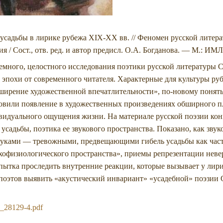
усадьбы в лирике рубежа XIX-XX вв. // Феномен русской литера
 / Сост., отв. ред. и автор предисл. О.А. ­Богданова. — М.: ИМ
темного, целостного исследования поэтики русской литературы С
й эпохи от современного читателя. Характерные для культуры р
ширение художественной впечатлительности», по-новому понят
овили появление в художественных произведениях обширного п
видуального ощущения жизни. На материале русской поэзии кон
 усадьбы, поэтика ее звукового пространства. Показано, как зву
вуками — тревожными, предвещающими гибель усадьбы как част
хофизиологического пространства», приемы репрезентации невер
пытка проследить внутренние реакции, которые вызывает у лирич
поэтов выявить «акустический инвариант» «усадебной» поэзии С
a_28129-4.pdf