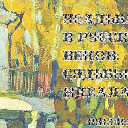
УСАДЬБ
В РУСС
ВЕКОВ:
СУДЬБ
ИДЕАЛ
Русск