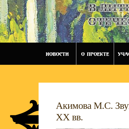
в лит
отече
НОВОСТИ
О ПРОЕКТЕ
УЧА
Акимова М.С. Зву
XX вв.