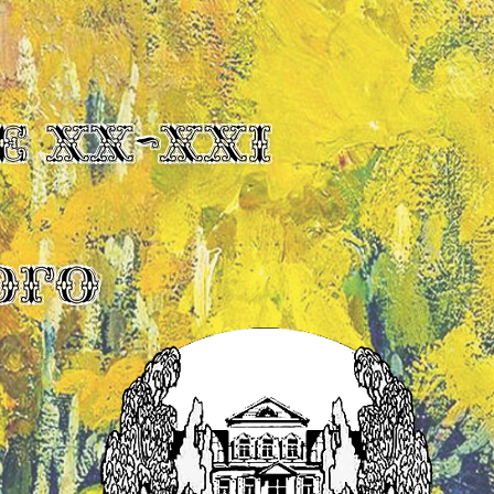
Е XX-XXI
ОГО