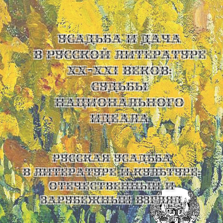
УСАДЬБА И ДАЧА
В РУССКОЙ ЛИТЕРАТУРЕ
XX-XXI ВЕКОВ:
СУДЬБЫ
НАЦИОНАЛЬНОГО
ИДЕАЛА
Русская усадьба
в литературе и культуре:
отечественный и
зарубежный взгляд