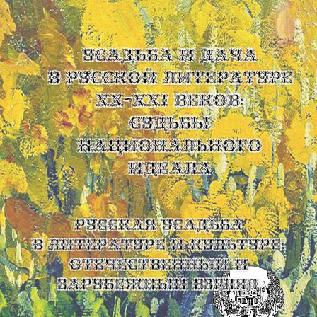
УСАДЬБА И ДАЧА
В РУССКОЙ ЛИТЕРАТУРЕ
XX-XXI ВЕКОВ:
СУДЬБЫ
НАЦИОНАЛЬНОГО
ИДЕАЛА
Русская усадьба
в литературе и культуре:
отечественный и
зарубежный взгляд