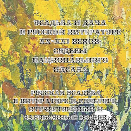
УСАДЬБА И ДАЧА
В РУССКОЙ ЛИТЕРАТУРЕ
XX-XXI ВЕКОВ:
СУДЬБЫ
НАЦИОНАЛЬНОГО
ИДЕАЛА
Русская усадьба
в литературе и культуре:
отечественный и
зарубежный взгляд