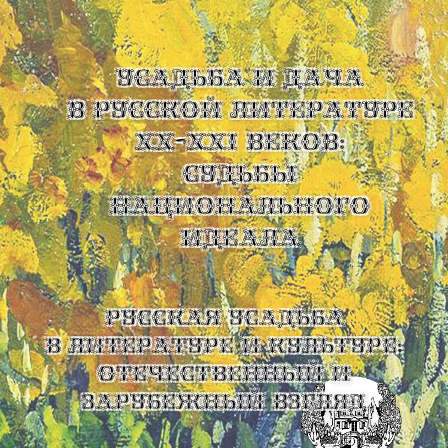
УСАДЬБА И ДАЧА
В РУССКОЙ ЛИТЕРАТУРЕ
XX-XXI ВЕКОВ:
СУДЬБЫ
НАЦИОНАЛЬНОГО
ИДЕАЛА
Русская усадьба
в литературе и культуре:
отечественный и
зарубежный взгляд