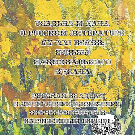
УСАДЬБА И ДАЧА
В РУССКОЙ ЛИТЕРАТУРЕ
XX-XXI ВЕКОВ:
СУДЬБЫ
НАЦИОНАЛЬНОГО
ИДЕАЛА
Русская усадьба
в литературе и культуре:
отечественный и
зарубежный взгляд