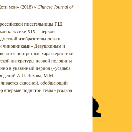
ти мои» (2018) //
Chinese Journal of
 российской писательницы Г.Ш.
кой классике XIX – первой
едметной изобразительности в
ими чиновниками» Девушкиным и
икаются портретные характеристики
усской литературы первой половины
нно в указанный период («усадьба
зведений А.П. Чехова, М.М.
авливается сквозной, обобщающий
ер впервые поднятой темы «усадьба