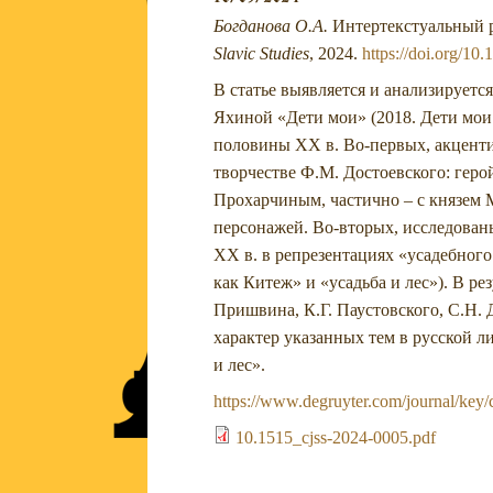
Богданова О.А.
Интертекстуальный р
Slavic Studies
, 2024.
https://doi.org/10
В статье выявляется и анализирует
Яхиной «Дети мои» (2018. Дети мои
половины XX в. Во-первых, акценти
творчестве Ф.М. Достоевского: ге
Прохарчиным, частично – с князем 
персонажей. Во-вторых, исследован
XX в. в репрезентациях «усадебног
как Китеж» и «усадьба и лес»). В р
Пришвина, К.Г. Паустовского, С.Н.
характер указанных тем в русской 
и лес».
https://www.degruyter.com/journal/key/
10.1515_cjss-2024-0005.pdf