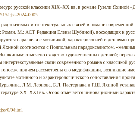
есурс русской классики XIX–XX вв. в романе Гузели Яхиной «Де
.1515/cjss-2024-0005
ся ряд значимых интертекстуальных связей в романе современной
: Роман. М.: АСТ, Редакция Елены Шубиной), восходящих к русс
руются параллели с мотивикой, характерологией и деталями пр
рой Яхиной соотносится с Подпольным парадоксалистом, «мелк
Мышкиным; отмечено сходство художественных деталей; перекл
ы интертекстуальные связи современного романа с классикой р
о топоса», причем рассмотрены его модификации, возникшие име
езультате мотивного и характерологического сопоставления прои
 Дурылина, Л.М. Леонова, Б.Л. Пастернака и Г.Ш. Яхиной устан
литературе XX–XXI вв. Особо отмечается инновационный характ
cjss/0/0/html