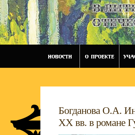
в лит
отече
НОВОСТИ
О ПРОЕКТЕ
УЧА
Богданова О.А. И
XX вв. в романе Г