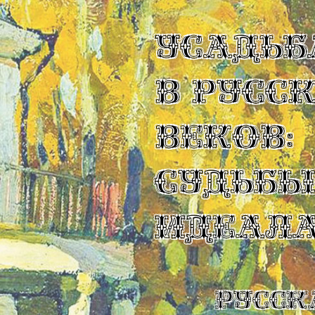
УСАДЬБ
В РУСС
ВЕКОВ:
СУДЬБ
ИДЕАЛ
Русск