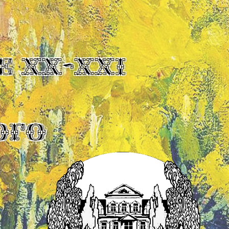
Е XX-XXI
ОГО