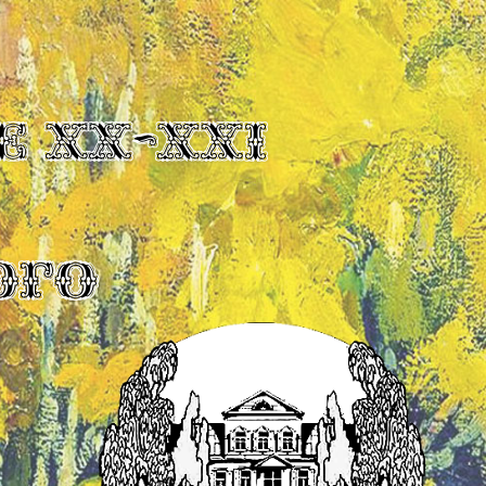
Е XX-XXI
ОГО