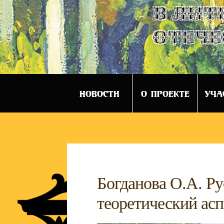
в лит
отече
НОВОСТИ
О ПРОЕКТЕ
УЧА
Богданова О.А. Ру
теоретический асп