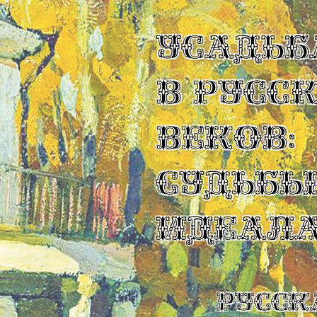
УСАДЬБ
В РУСС
ВЕКОВ:
СУДЬБ
ИДЕАЛ
Русск