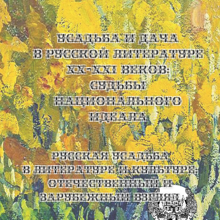
УСАДЬБА И ДАЧА
В РУССКОЙ ЛИТЕРАТУРЕ
XX-XXI ВЕКОВ:
СУДЬБЫ
НАЦИОНАЛЬНОГО
ИДЕАЛА
Русская усадьба
в литературе и культуре:
отечественный и
зарубежный взгляд