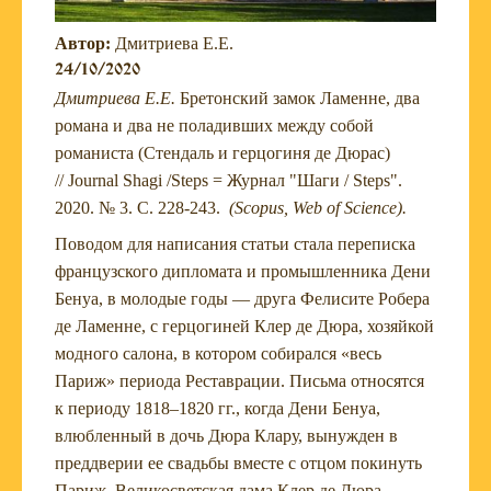
Автор:
Дмитриева Е.Е.
24/10/2020
Дмитриева Е.Е.
Бретонский замок Ламенне, два
романа и два не поладивших между собой
романиста (Стендаль и герцогиня де Дюрас)
// Journal Shagi /Steps = Журнал "Шаги / Steps".
2020. № 3. С. 228-243.
(Scopus, Web of Science).
Поводом для написания статьи стала переписка
французского дипломата и промышленника Дени
Бенуа, в молодые годы — друга Фелисите Робера
де Ламенне, с герцогиней Клер де Дюра, хозяйкой
модного салона, в котором собирался «весь
Париж» периода Реставрации. Письма относятся
к периоду 1818–1820 гг., когда Дени Бенуа,
влюбленный в дочь Дюра Клару, вынужден в
преддверии ее свадьбы вместе с отцом покинуть
Париж. Великосветская дама Клер де Дюра