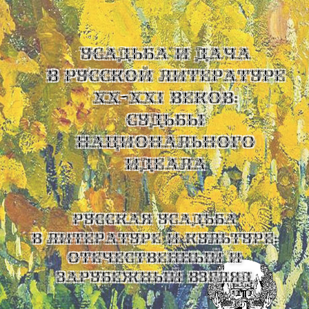
УСАДЬБА И ДАЧА
В РУССКОЙ ЛИТЕРАТУРЕ
XX-XXI ВЕКОВ:
СУДЬБЫ
НАЦИОНАЛЬНОГО
ИДЕАЛА
Русская усадьба
в литературе и культуре:
отечественный и
зарубежный взгляд