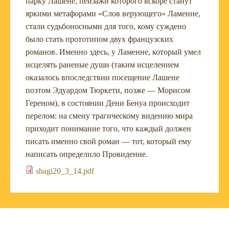
парку Лашене, пейзажи которого вскоре станут
яркими метафорами «Слов верующего» Ламенне,
стали судьбоносными для того, кому суждено
было стать прототипом двух французских
романов. Именно здесь, у Ламенне, который умел
исцелять раненые души (таким исцелением
оказалось впоследствии посещение Лашене
поэтом Эдуардом Тюркети, позже — Морисом
Гереном), в состоянии Дени Бенуа происходит
перелом: на смену трагическому видению мира
приходит понимание того, что каждый должен
писать именно свой роман — тот, который ему
написать определило Провидение.
shagi20_3_14.pdf