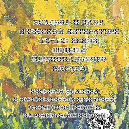
УСАДЬБА И ДАЧА
В РУССКОЙ ЛИТЕРАТУРЕ
XX-XXI ВЕКОВ:
СУДЬБЫ
НАЦИОНАЛЬНОГО
ИДЕАЛА
Русская усадьба
в литературе и культуре:
отечественный и
зарубежный взгляд