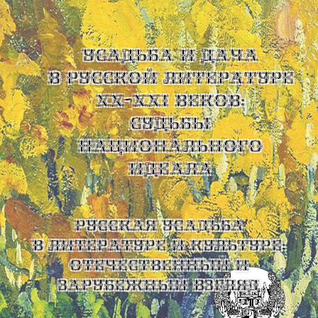
УСАДЬБА И ДАЧА
В РУССКОЙ ЛИТЕРАТУРЕ
XX-XXI ВЕКОВ:
СУДЬБЫ
НАЦИОНАЛЬНОГО
ИДЕАЛА
Русская усадьба
в литературе и культуре:
отечественный и
зарубежный взгляд