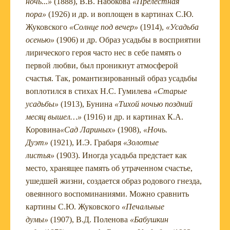
ночь...»
(1888), В.В. Набокова
«Прелестная
пора»
(1926) и др. и воплощен в картинах С.Ю.
Жуковского
«Солнце под вечер»
(1914),
«Усадьба
осенью»
(1906) и др. Образ усадьбы в восприятии
лирического героя часто нес в себе память о
первой любви, был проникнут атмосферой
счастья. Так, романтизированный образ усадьбы
воплотился в стихах Н.С. Гумилева
«Старые
усадьбы»
(1913), Бунина
«Тихой ночью поздний
месяц вышел…»
(1916) и др. и картинах К.А.
Коровина
«Сад Лариных»
(1908),
«Ночь.
Дуэт»
(1921), И.Э. Грабаря
«Золотые
листья»
(1903). Иногда усадьба предстает как
место, хранящее память об утраченном счастье,
ушедшей жизни, создается образ родового гнезда,
овеянного воспоминаниями. Можно сравнить
картины С.Ю. Жуковского
«Печальные
думы»
(1907), В.Д. Поленова
«Бабушкин