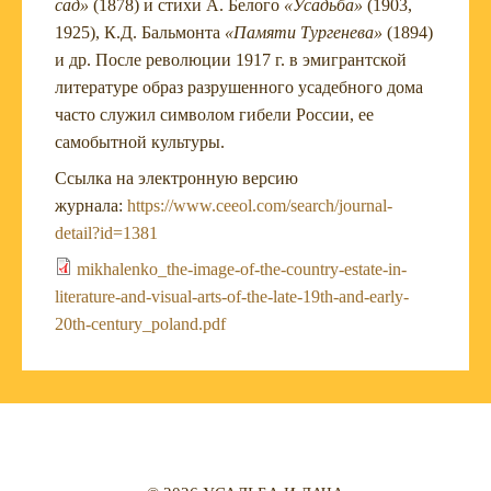
сад»
(1878) и стихи А. Белого
«Усадьба»
(1903,
1925), К.Д. Бальмонта
«Памяти Тургенева»
(1894)
и др. После революции 1917 г. в эмигрантской
литературе образ разрушенного усадебного дома
часто служил символом гибели России, ее
самобытной культуры.
Ссылка на электронную версию
журнала:
https://www.ceeol.com/search/journal-
detail?id=1381
mikhalenko_the-image-of-the-country-estate-in-
literature-and-visual-arts-of-the-late-19th-and-early-
20th-century_poland.pdf