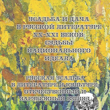
УСАДЬБА И ДАЧА
В РУССКОЙ ЛИТЕРАТУРЕ
XX-XXI ВЕКОВ:
СУДЬБЫ
НАЦИОНАЛЬНОГО
ИДЕАЛА
Русская усадьба
в литературе и культуре:
отечественный и
зарубежный взгляд