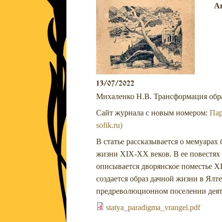
А
13/07/2022
Михаленко Н.В. Трансформация образ
Сайт журнала с новым номером:
Пар
sofik.ru)
В статье рассказывается о мемуарах
жизни XIX-XX веков. В ее повестях
описывается дворянское поместье XI
создается образ дачной жизни в Ялт
предреволюционном поселении деяте
statya_paradigma_vrangel.pdf