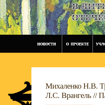
в лит
отече
НОВОСТИ
О ПРОЕКТЕ
УЧА
Михаленко Н.В. Т
Л.С. Врангель // П