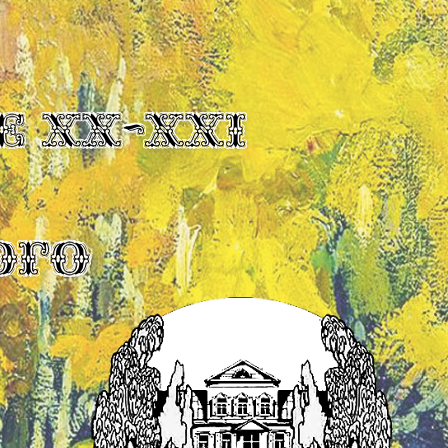
Е XX-XXI
ОГО