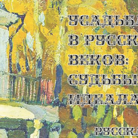
УСАДЬБ
В РУСС
ВЕКОВ:
СУДЬБ
ИДЕАЛ
Русск