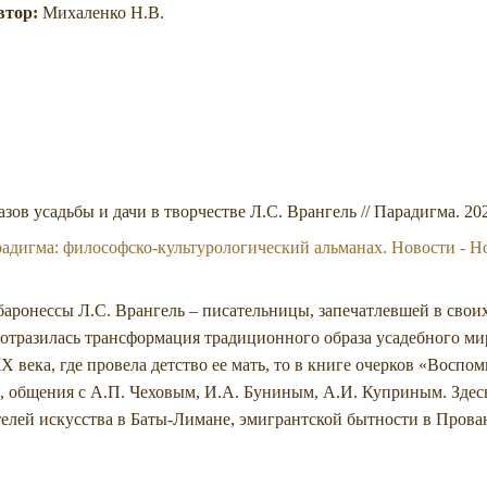
втор:
Михаленко Н.В.
ов усадьбы и дачи в творчестве Л.С. Врангель // Парадигма. 202
адигма: философско-культурологический альманах. Новости - Н
 баронессы Л.С. Врангель – писательницы, запечатлевшей в свои
 отразилась трансформация традиционного образа усадебного ми
X века, где провела детство ее мать, то в книге очерков «Воспо
е, общения с А.П. Чеховым, И.А. Буниным, А.И. Куприным. Здес
лей искусства в Баты-Лимане, эмигрантской бытности в Прован