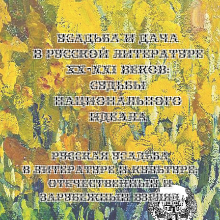
УСАДЬБА И ДАЧА
В РУССКОЙ ЛИТЕРАТУРЕ
XX-XXI ВЕКОВ:
СУДЬБЫ
НАЦИОНАЛЬНОГО
ИДЕАЛА
Русская усадьба
в литературе и культуре:
отечественный и
зарубежный взгляд