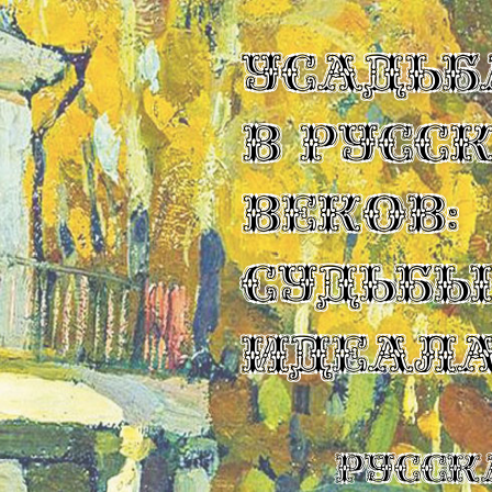
УСАДЬБ
В РУСС
ВЕКОВ:
СУДЬБ
ИДЕАЛ
Русск