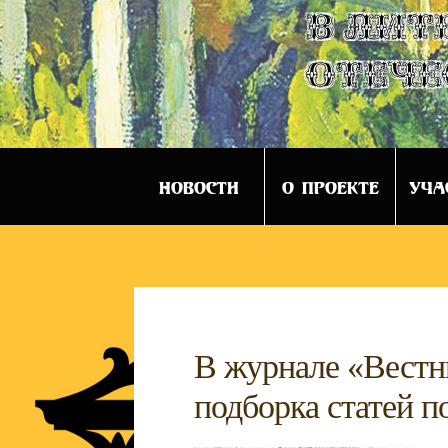
в лит
отече
НОВОСТИ
О ПРОЕКТЕ
УЧА
В журнале «Вестн
подборка статей п