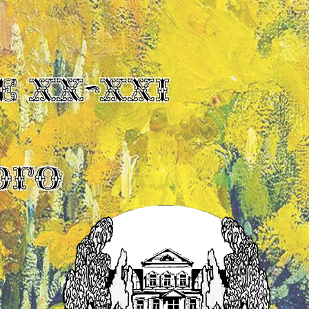
Е XX-XXI
ОГО