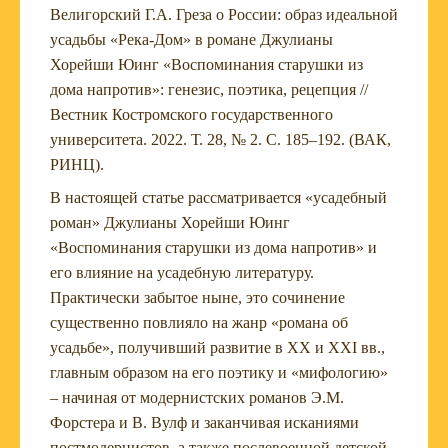
Велигорский Г.А. Греза о России: образ идеальной
усадьбы «Река-Дом» в романе Джулианы
Хорейши Юинг «Воспоминания старушки из
дома напротив»: генезис, поэтика, рецепция //
Вестник Костромского государственного
университета. 2022. Т. 28, № 2. С. 185–192. (ВАК,
РИНЦ).
В настоящей статье рассматривается «усадебный
роман» Джулианы Хорейши Юинг
«Воспоминания старушки из дома напротив» и
его влияние на усадебную литературу.
Практически забытое ныне, это сочинение
существенно повлияло на жанр «романа об
усадьбе», получивший развитие в XX и XXI вв.,
главным образом на его поэтику и «мифологию»
– начиная от модернистских романов Э.М.
Форстера и В. Вулф и заканчивая исканиями
постмодернистов, а также послевоенной детской