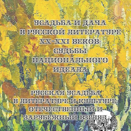
УСАДЬБА И ДАЧА
В РУССКОЙ ЛИТЕРАТУРЕ
XX-XXI ВЕКОВ:
СУДЬБЫ
НАЦИОНАЛЬНОГО
ИДЕАЛА
Русская усадьба
в литературе и культуре:
отечественный и
зарубежный взгляд