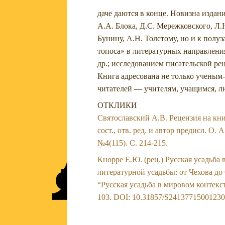
даче даются в конце. Новизна изда
А.А. Блока, Д.С. Мережковского, Л.
Бунину, А.Н. Толстому, но и к пол
топоса» в литературных направлени
др.; исследованием писательской ре
Книга адресована не только ученым
читателей — учителям, учащимся, л
ОТКЛИКИ
Святославский А.В. Рецензия на кни
сост., отв. ред. и автор предисл. О.
№4(115). С. 214-215.
Кнорре Е.Ю. (рец.) Русская усадьба
литературной усадьбы: от Чехова до 
“Русская усадьба в мировом контекст
103. DOI: 10.31857/S24137715001230