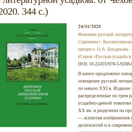
20. 344 с.)
24/11/2020
Феномен русской литерату
Сорокина+: Коллективная м
предисл. О.А. ­Богданова
(Серия «Русская усадьба в
DOI: 10.22455/978-5-9208-
В книге предложено панор
освещение русской литера
по начало XXI в. Издание 
распределенные по трем р
усадебно-дачной тематике
XX вв. и разделены на пр
— аспектам изображения у
десятилетий и в современ