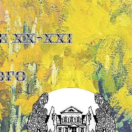
Е XX-XXI
ОГО