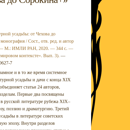
рной усадьбы: от Чехова до
онография / Сост., отв. ред. и автор
. — М.: ИМЛИ РАН, 2020. — 344 с. —
 мировом контексте». Вып. 3).
—
0627-7
амное и в то же время системное
турной усадьбы и дачи с конца XIX
объединяет статьи 24 авторов,
азделам. Первые два посвящены
 в русской литературе рубежа XIX–
озу, поэзию и драматургию. Третий
садьбы в литературе советских
ную эпоху. Внутри разделов