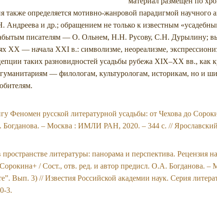
материал размещен по хро
ния также определяется мотивно-жанровой парадигмой научного 
Н. Андреева и др.; обращением не только к известным «усадебны
узабытым писателям — О. Ольнем, Н.Н. Русову, С.Н. Дурылину; 
ях XX — начала XXI в.: символизме, неореализме, экспрессиони
цепции таких разновидностей усадьбы рубежа XIX–XX вв., как ку
-гуманитариям — филологам, культурологам, историкам, но и ш
юбителям.
гу Феномен русской литературной усадьбы: от Чехова до Сороки
 А. Богданова. – Москва : ИМЛИ РАН, 2020. – 344 с. // Ярославск
 в пространстве литературы: панорама и перспектива. Рецензия 
Сорокина+ / Сост., отв. ред. и автор предисл. О.А. Богданова. –
е”. Вып. 3) // Известия Российской академии наук. Серия литерату
0-3.