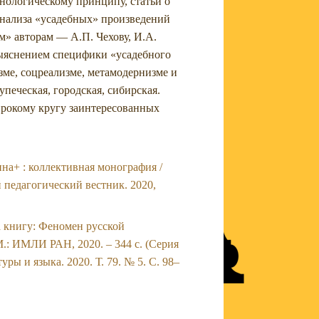
нологическому принципу, статьи о
анализа «усадебных» произведений
м» авторам — А.П. Чехову, И.А.
выяснением специфики «усадебного
зме, соцреализме, метамодернизме и
печеская, городская, сибирская.
ирокому кругу заинтересованных
на+ : коллективная монография /
ий педагогический вестник. 2020,
на книгу: Феномен русской
 М.: ИМЛИ РАН, 2020. – 344 с. (Серия
ры и языка. 2020. Т. 79. № 5. С. 98–