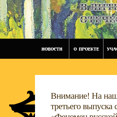
в лит
отече
НОВОСТИ
О ПРОЕКТЕ
УЧА
Внимание! На наш
третьего выпуска 
«Феномен русской