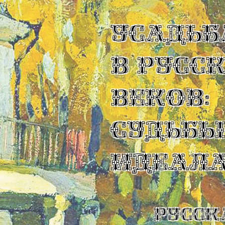
УСАДЬБ
В РУСС
ВЕКОВ:
СУДЬБ
ИДЕАЛ
Русск