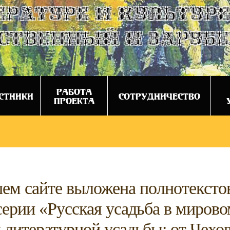
ературе и культуре
ственный и заруб
РАБОТА
СТНИКИ
СОТРУДНИЧЕСТВО
ПРОЕКТА
ем сайте выложена полнотекстов
серии «Русская усадьба в мирово
 литературной усадьбы: от Чехо