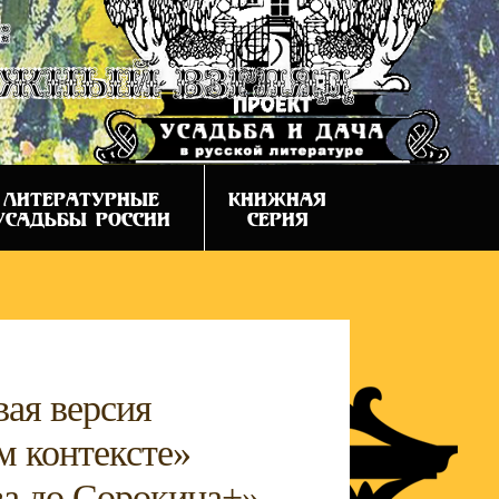
:
ежный взгляд
ЛИТЕРАТУРНЫЕ
КНИЖНАЯ
УСАДЬБЫ РОССИИ
СЕРИЯ
ая версия
м контексте»
ва до Сорокина+»