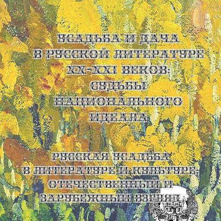
УСАДЬБА И ДАЧА
В РУССКОЙ ЛИТЕРАТУРЕ
XX-XXI ВЕКОВ:
СУДЬБЫ
НАЦИОНАЛЬНОГО
ИДЕАЛА
Русская усадьба
в литературе и культуре:
отечественный и
зарубежный взгляд