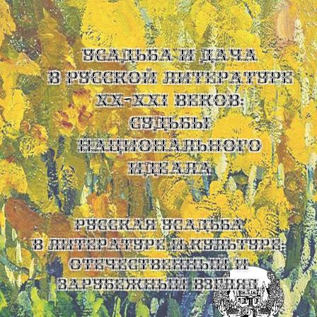
УСАДЬБА И ДАЧА
В РУССКОЙ ЛИТЕРАТУРЕ
XX-XXI ВЕКОВ:
СУДЬБЫ
НАЦИОНАЛЬНОГО
ИДЕАЛА
Русская усадьба
в литературе и культуре:
отечественный и
зарубежный взгляд