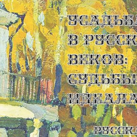
УСАДЬБ
В РУСС
ВЕКОВ:
СУДЬБ
ИДЕАЛ
Русск