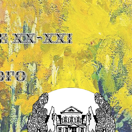
Е XX-XXI
ОГО