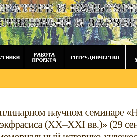
ературе и культуре
ственный и заруб
РАБОТА
СТНИКИ
СОТРУДНИЧЕСТВО
ПРОЕКТА
иплинарном научном семинаре «
 экфрасиса (XX–XXI вв.)» (29 сен
мемориальный историко-художе