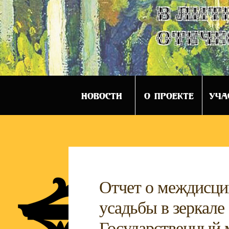
в лит
отече
НОВОСТИ
О ПРОЕКТЕ
УЧА
Отчет о междисц
усадьбы в зеркале
Государственный 