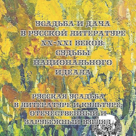
УСАДЬБА И ДАЧА
В РУССКОЙ ЛИТЕРАТУРЕ
XX-XXI ВЕКОВ:
СУДЬБЫ
НАЦИОНАЛЬНОГО
ИДЕАЛА
Русская усадьба
в литературе и культуре:
отечественный и
зарубежный взгляд