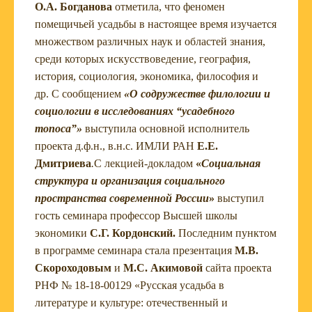
О.А. Богданова
отметила, что феномен
помещичьей усадьбы в настоящее время изучается
множеством различных наук и областей знания,
среди которых искусствоведение, география,
история, социология, экономика, философия и
др. С сообщением
«
О содружестве филологии и
социологии в исследованиях “усадебного
топоса”»
выступила основной исполнитель
проекта д.ф.н., в.н.с. ИМЛИ РАН
Е.Е.
Дмитриева
.
С лекцией-докладом
«
С
оциальная
структура и организация социального
пространства современной России
»
выступил
гость семинара профессор Высшей школы
экономики
С.Г. Кордонский.
Последним пунктом
в программе семинара стала презентация
М.В.
Скороходовым
и
М.С. Акимовой
сайта проекта
РНФ № 18-18-00129 «Русская усадьба в
литературе и культуре: отечественный и