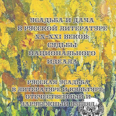
УСАДЬБА И ДАЧА
В РУССКОЙ ЛИТЕРАТУРЕ
XX-XXI ВЕКОВ:
СУДЬБЫ
НАЦИОНАЛЬНОГО
ИДЕАЛА
Русская усадьба
в литературе и культуре:
отечественный и
зарубежный взгляд