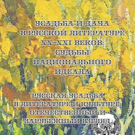
УСАДЬБА И ДАЧА
В РУССКОЙ ЛИТЕРАТУРЕ
XX-XXI ВЕКОВ:
СУДЬБЫ
НАЦИОНАЛЬНОГО
ИДЕАЛА
Русская усадьба
в литературе и культуре:
отечественный и
зарубежный взгляд