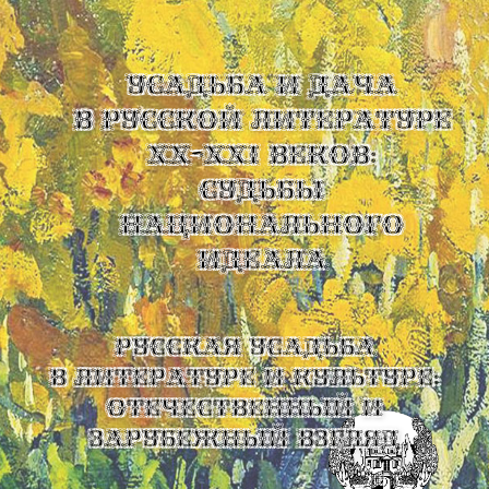
УСАДЬБА И ДАЧА
В РУССКОЙ ЛИТЕРАТУРЕ
XX-XXI ВЕКОВ:
СУДЬБЫ
НАЦИОНАЛЬНОГО
ИДЕАЛА
Русская усадьба
в литературе и культуре:
отечественный и
зарубежный взгляд