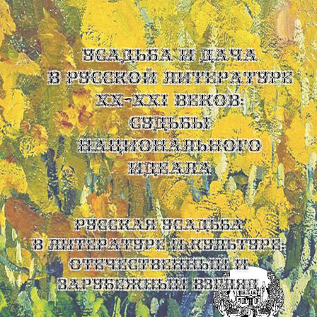
УСАДЬБА И ДАЧА
В РУССКОЙ ЛИТЕРАТУРЕ
XX-XXI ВЕКОВ:
СУДЬБЫ
НАЦИОНАЛЬНОГО
ИДЕАЛА
Русская усадьба
в литературе и культуре:
отечественный и
зарубежный взгляд