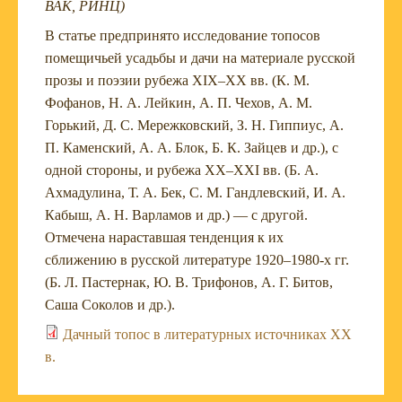
ВАК, РИНЦ)
В статье предпринято исследование топосов
помещичьей усадьбы и дачи на материале русской
прозы и поэзии рубежа XIX–XX вв. (К. М.
Фофанов, Н. А. Лейкин, А. П. Чехов, А. М.
Горький, Д. С. Мережковский, З. Н. Гиппиус, А.
П. Каменский, А. А. Блок, Б. К. Зайцев и др.), с
одной стороны, и рубежа XX–XXI вв. (Б. А.
Ахмадулина, Т. А. Бек, С. М. Гандлевский, И. А.
Кабыш, А. Н. Варламов и др.) — с другой.
Отмечена нараставшая тенденция к их
сближению в русской литературе 1920–1980-х гг.
(Б. Л. Пастернак, Ю. В. Трифонов, А. Г. Битов,
Саша Соколов и др.).
Дачный топос в литературных источниках XX
в.