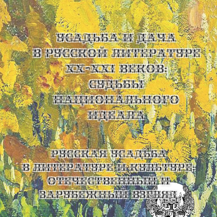
УСАДЬБА И ДАЧА
В РУССКОЙ ЛИТЕРАТУРЕ
XX-XXI ВЕКОВ:
СУДЬБЫ
НАЦИОНАЛЬНОГО
ИДЕАЛА
Русская усадьба
в литературе и культуре:
отечественный и
зарубежный взгляд