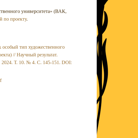
ственного университета» (ВАК,
й по проекту
.
ак особый тип художественного
екта) // Научный результат.
024. Т. 10. № 4. С. 145-151. DOI:
f