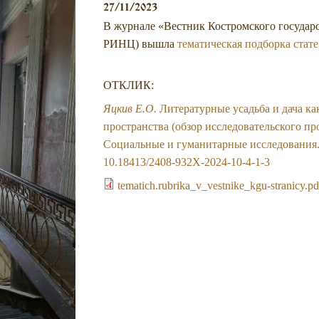
27/11/2023
В журнале «Вестник Костромского государ
РИНЦ) вышла
тематическая подборка стате
ОТКЛИК:
Яцкив Е.О.
Литературные усадьба и дача к
пространства (обзор исследовательского про
Социальные и гуманитарные исследования. 2
10.18413/2408-932X-2024-10-4-1-3
tematich.rubrika_v_vestnike_kgu-stranicy.pd