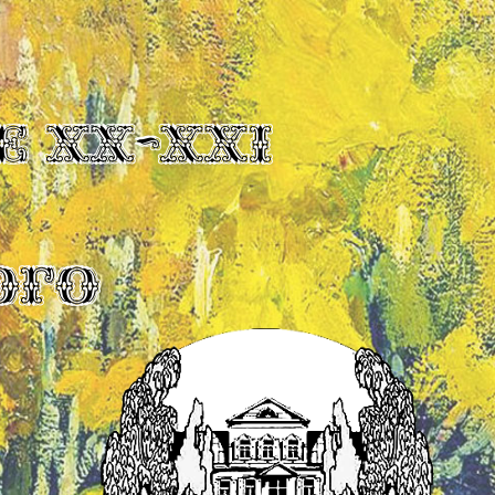
Е XX-XXI
ОГО