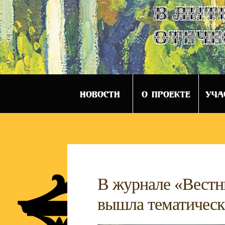
в лит
отече
НОВОСТИ
О ПРОЕКТЕ
УЧА
В журнале «Вестн
вышла тематическа