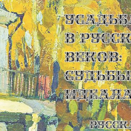
УСАДЬБ
В РУСС
ВЕКОВ:
СУДЬБ
ИДЕАЛ
Русск