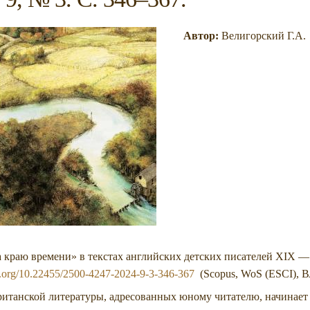
Автор:
Велигорский Г.А.
 краю времени» в текстах английских детских писателей XIX — нач
oi.org/10.22455/2500-4247-2024-9-3-346-367
(Scopus, WoS (ESCI),
британской литературы, адресованных юному читателю, начинает