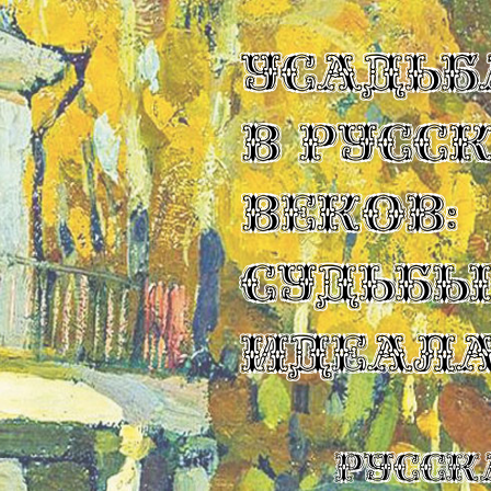
УСАДЬБ
В РУСС
ВЕКОВ:
СУДЬБ
ИДЕАЛ
Русск