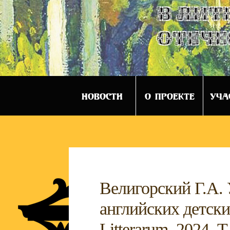
в лит
отече
НОВОСТИ
О ПРОЕКТЕ
УЧА
Велигорский Г.А. 
английских детски
Litterarum. 2024. Т