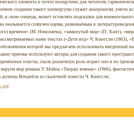
ического элемента и почти неощутимо для читателя, гармоничес
емом создания такого универсума служит анахронизм, умело и
, в свою очередь, может оставлять подсказки для внимательного
тва оказывается созвучен идеям, развиваемым в литературоведени
о) времени» (М. Николаева), «замкнутый мир» (П. Хант), «мир-
ссматриваемых нами текстах («Дети вод» Ч. Кингсли (1863), «Ве
ля обозначения которой мы предлагаем использовать введенный 
какие приемы используют авторы для создания такого пространст
 временные пласты, сколь различную роль играет оно в их произв
зируем мир романа У. Мэйна «Тверди земные» (1966), фантастич
а долины Вендейла из сказочной повести Ч. Кингсли.
y.pdf