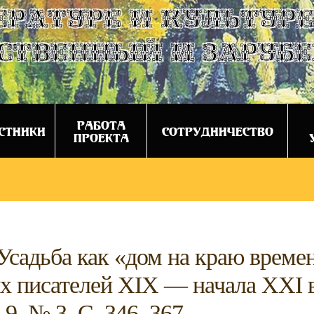
ературе и культуре
ственный и заруб
РАБОТА
СТНИКИ
СОТРУДНИЧЕСТВО
ПРОЕКТА
Усадьба как «дом на краю времен
х писателей XIX — начала XXI в. 
. 9, № 3. С. 346–367.