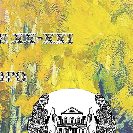
Е XX-XXI
ОГО