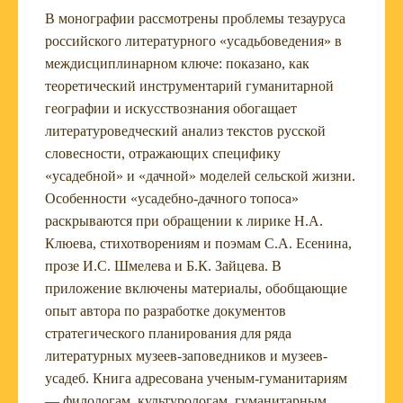
В монографии рассмотрены проблемы тезауруса
российского литературного «усадьбоведения» в
междисциплинарном ключе: показано, как
теоретический инструментарий гуманитарной
географии и искусствознания обогащает
литературоведческий анализ текстов русской
словесности, отражающих специфику
«усадебной» и «дачной» моделей сельской жизни.
Особенности «усадебно-дачного топоса»
раскрываются при обращении к лирике Н.А.
Клюева, стихотворениям и поэмам С.А. Есенина,
прозе И.С. Шмелева и Б.К. Зайцева. В
приложение включены материалы, обобщающие
опыт автора по разработке документов
стратегического планирования для ряда
литературных музеев-заповедников и музеев-
усадеб. Книга адресована ученым-гуманитариям
— филологам, культурологам, гуманитарным