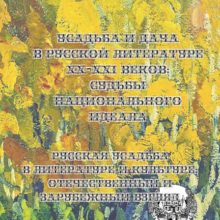
УСАДЬБА И ДАЧА
В РУССКОЙ ЛИТЕРАТУРЕ
XX-XXI ВЕКОВ:
СУДЬБЫ
НАЦИОНАЛЬНОГО
ИДЕАЛА
Русская усадьба
в литературе и культуре:
отечественный и
зарубежный взгляд