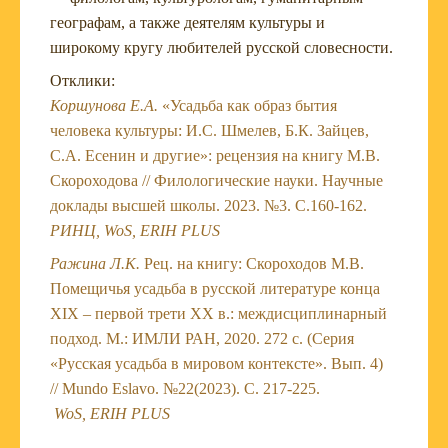
географам, а также деятелям культуры и
широкому кругу любителей русской словесности.
Отклики:
Коршунова Е.А.
«Усадьба как образ бытия
человека культуры: И.С. Шмелев, Б.К. Зайцев,
С.А. Есенин и другие»: рецензия на книгу М.В.
Скороходова // Филологические науки. Научные
доклады высшей школы. 2023. №3. С.160-162.
РИНЦ, WoS, ERIH PLUS
Ражина Л.К.
Рец. на книгу: Скороходов М.В.
Помещичья усадьба в русской литературе конца
XIX – первой трети XX в.: междисциплинарный
подход. М.: ИМЛИ РАН, 2020. 272 с. (Серия
«Русская усадьба в мировом контексте». Вып. 4)
// Mundo Eslavo. №22(2023). С. 217-225.
WoS
,
ERIH
PLUS