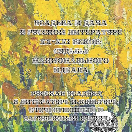
УСАДЬБА И ДАЧА
В РУССКОЙ ЛИТЕРАТУРЕ
XX-XXI ВЕКОВ:
СУДЬБЫ
НАЦИОНАЛЬНОГО
ИДЕАЛА
Русская усадьба
в литературе и культуре:
отечественный и
зарубежный взгляд