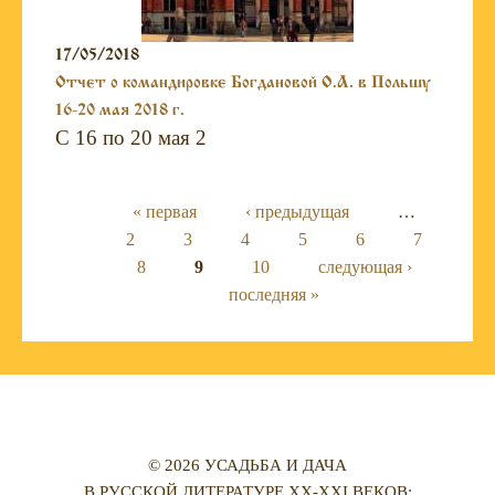
17/05/2018
Отчет о командировке Богдановой О.А. в Польшу
16-20 мая 2018 г.
С 16 по 20 мая 2
Страницы
« первая
‹ предыдущая
…
2
3
4
5
6
7
8
9
10
следующая ›
последняя »
© 2026 УСАДЬБА И ДАЧА
В РУССКОЙ ЛИТЕРАТУРЕ XX-XXI ВЕКОВ: