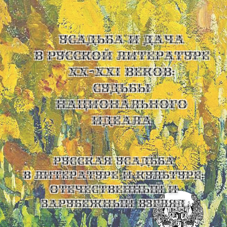
УСАДЬБА И ДАЧА
В РУССКОЙ ЛИТЕРАТУРЕ
XX-XXI ВЕКОВ:
СУДЬБЫ
НАЦИОНАЛЬНОГО
ИДЕАЛА
Русская усадьба
в литературе и культуре:
отечественный и
зарубежный взгляд