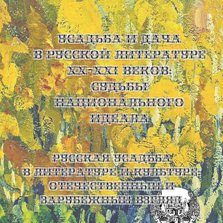
УСАДЬБА И ДАЧА
В РУССКОЙ ЛИТЕРАТУРЕ
XX-XXI ВЕКОВ:
СУДЬБЫ
НАЦИОНАЛЬНОГО
ИДЕАЛА
Русская усадьба
в литературе и культуре:
отечественный и
зарубежный взгляд