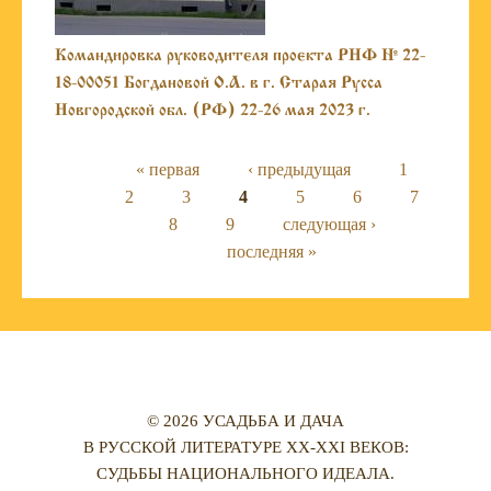
Командировка руководителя проекта РНФ № 22-
18-00051 Богдановой О.А. в г. Старая Русса
Новгородской обл. (РФ) 22-26 мая 2023 г.
Страницы
« первая
‹ предыдущая
1
2
3
4
5
6
7
8
9
следующая ›
последняя »
© 2026 УСАДЬБА И ДАЧА
В РУССКОЙ ЛИТЕРАТУРЕ XX-XXI ВЕКОВ:
СУДЬБЫ НАЦИОНАЛЬНОГО ИДЕАЛА.