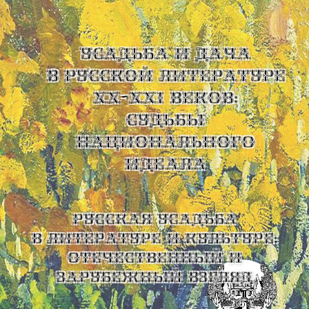
УСАДЬБА И ДАЧА
В РУССКОЙ ЛИТЕРАТУРЕ
XX-XXI ВЕКОВ:
СУДЬБЫ
НАЦИОНАЛЬНОГО
ИДЕАЛА
Русская усадьба
в литературе и культуре:
отечественный и
зарубежный взгляд