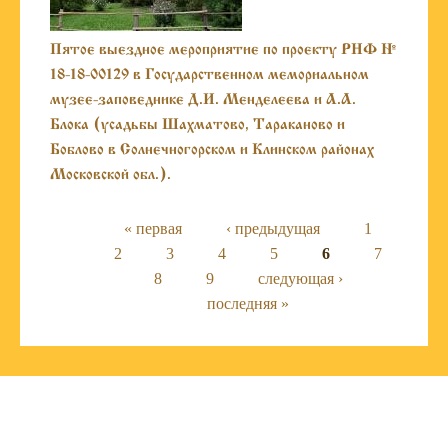
Пятое выездное мероприятие по проекту РНФ №
18-18-00129 в Государственном мемориальном
музее-заповеднике Д.И. Менделеева и А.А.
Блока (усадьбы Шахматово, Тараканово и
Боблово в Солнечногорском и Клинском районах
Московской обл.).
Страницы
« первая
‹ предыдущая
1
2
3
4
5
6
7
8
9
следующая ›
последняя »