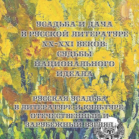
УСАДЬБА И ДАЧА
В РУССКОЙ ЛИТЕРАТУРЕ
XX-XXI ВЕКОВ:
СУДЬБЫ
НАЦИОНАЛЬНОГО
ИДЕАЛА
Русская усадьба
в литературе и культуре:
отечественный и
зарубежный взгляд