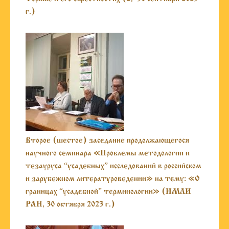
г.)
Второе (шестое) заседание продолжающегося
научного семинара «Проблемы методологии и
тезауруса “усадебных” исследований в российском
и зарубежном литературоведении» на тему: «О
границах “усадебной” терминологии» (ИМЛИ
РАН, 30 октября 2023 г.)