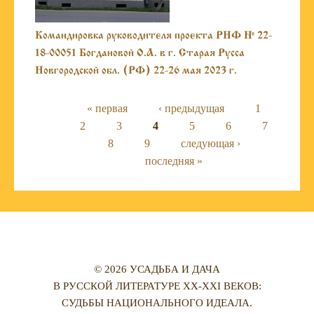
Командировка руководителя проекта РНФ № 22-
18-00051 Богдановой О.А. в г. Старая Русса
Новгородской обл. (РФ) 22-26 мая 2023 г.
Страницы
« первая
‹ предыдущая
1
2
3
4
5
6
7
8
9
следующая ›
последняя »
© 2026 УСАДЬБА И ДАЧА
В РУССКОЙ ЛИТЕРАТУРЕ XX-XXI ВЕКОВ:
СУДЬБЫ НАЦИОНАЛЬНОГО ИДЕАЛА.