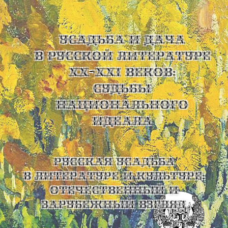
УСАДЬБА И ДАЧА
В РУССКОЙ ЛИТЕРАТУРЕ
XX-XXI ВЕКОВ:
СУДЬБЫ
НАЦИОНАЛЬНОГО
ИДЕАЛА
Русская усадьба
в литературе и культуре:
отечественный и
зарубежный взгляд