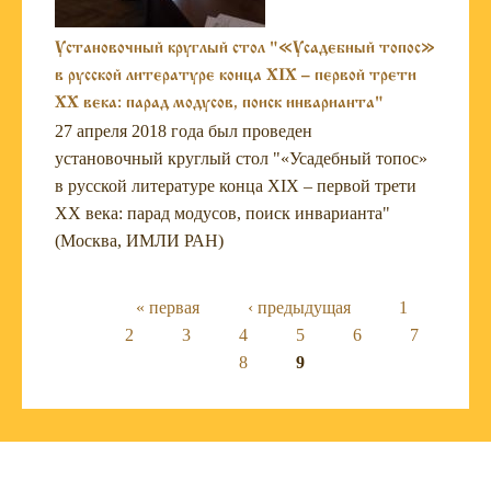
Установочный круглый стол "«Усадебный топос»
в русской литературе конца XIX – первой трети
XX века: парад модусов, поиск инварианта"
27 апреля 2018 года был проведен
установочный круглый стол "«Усадебный топос»
в русской литературе конца XIX – первой трети
XX века: парад модусов, поиск инварианта"
(Москва, ИМЛИ РАН)
Страницы
« первая
‹ предыдущая
1
2
3
4
5
6
7
8
9