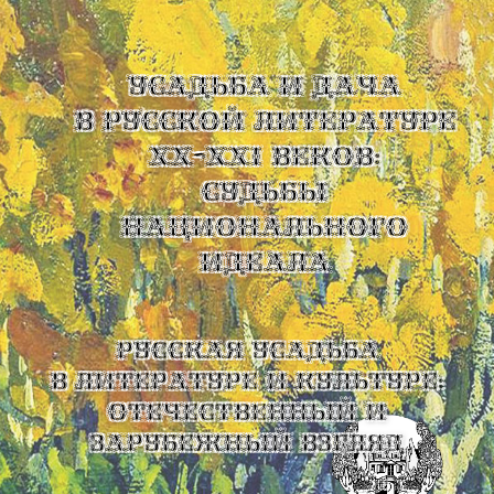
УСАДЬБА И ДАЧА
В РУССКОЙ ЛИТЕРАТУРЕ
XX-XXI ВЕКОВ:
СУДЬБЫ
НАЦИОНАЛЬНОГО
ИДЕАЛА
Русская усадьба
в литературе и культуре:
отечественный и
зарубежный взгляд