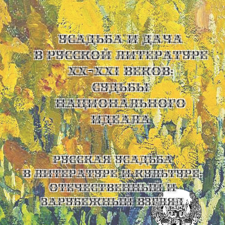
УСАДЬБА И ДАЧА
В РУССКОЙ ЛИТЕРАТУРЕ
XX-XXI ВЕКОВ:
СУДЬБЫ
НАЦИОНАЛЬНОГО
ИДЕАЛА
Русская усадьба
в литературе и культуре:
отечественный и
зарубежный взгляд