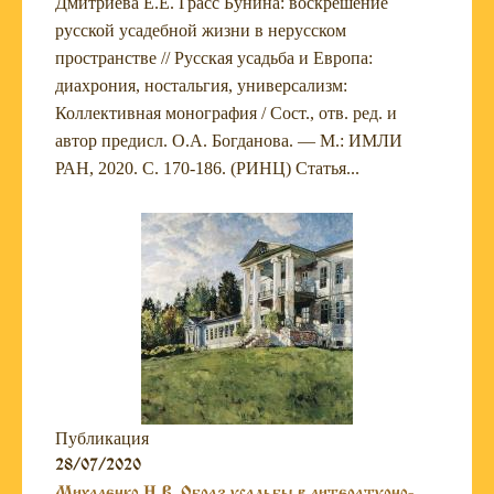
Дмитриева Е.Е. Грасс Бунина: воскрешение
русской усадебной жизни в нерусском
пространстве // Русская усадьба и Европа:
диахрония, ностальгия, универсализм:
Коллективная монография / Сост., отв. ред. и
автор предисл. О.А. Богданова. — М.: ИМЛИ
РАН, 2020. С. 170-186. (РИНЦ) Статья...
Публикация
28/07/2020
Михаленко Н.В. Образ усадьбы в литературно-