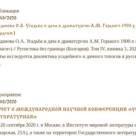
бликация
10/2020
данова О.А. Усадьба и дача в драматургии А.М. Горького 1900-
раги»)
данова О.А. Усадьба и дача в драматургии А.М. Горького 1900-х 
аги») // Русистика без граници (Болгария). Том IV, книжка 3, 2
тье исследуется диалектика усадебного и дачного топосов в рус
.
роприятие
10/2020
ЧЕТ О МЕЖДУНАРОДНОЙ НАУЧНОЙ КОНФЕРЕНЦИИ «УС
ТЕРАТУРНАЯ»
26 сентября 2020 г. в Москве, в Институте мировой литературы 
арская, 25А), а также на территории Государственного литерат