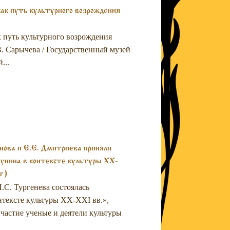
ак путь культурного возрождения
к путь культурного возрождения
В. Сарычева / Государственный музей
...
нова и Е.Е. Дмитриева приняли
Бунина в контексте культуры XX-
т)
.С. Тургенева состоялась
нтексте культуры XX-XXI вв.»,
частие ученые и деятели культуры