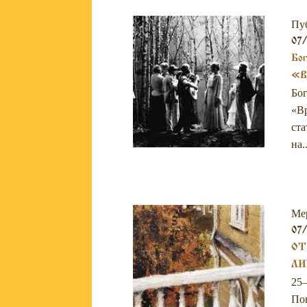
Пу
07/
Бог
«В
Бог
«Вр
ста
на..
Ме
07/
ОТ
ЛИ
25–
Пов