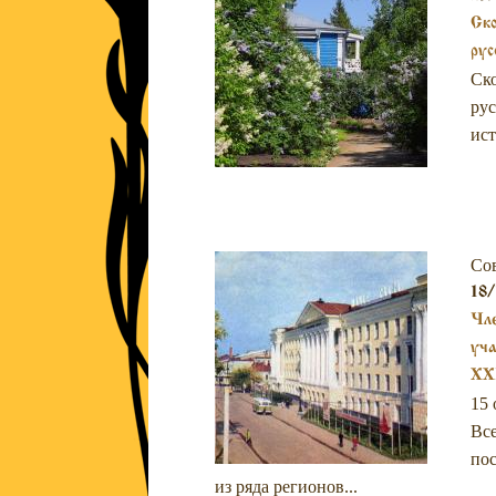
Ско
рус
Ско
рус
ист
Со
18/
Чле
уча
XXI
15 
Все
пос
из ряда регионов...