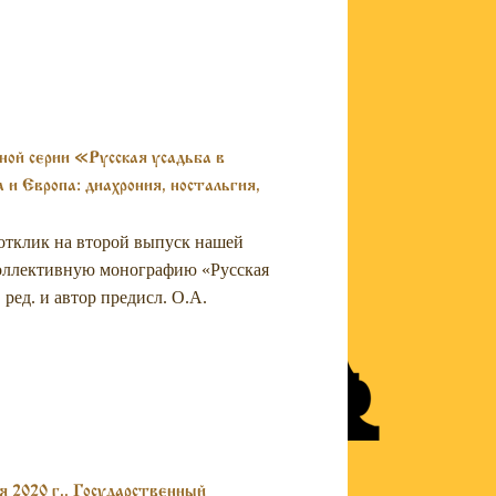
ной серии «Русская усадьба в
и Европа: диахрония, ностальгия,
отклик на второй выпуск нашей
коллективную монографию «Русская
 ред. и автор предисл. О.А.
0 г., Государственный