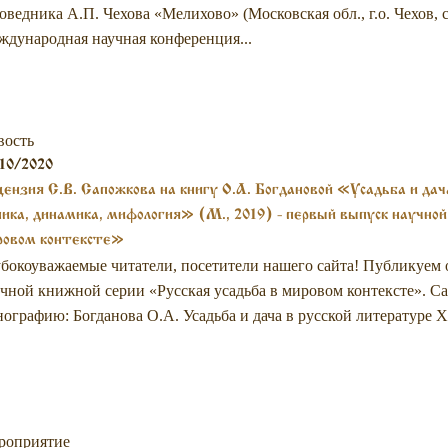
оведника А.П. Чехова «Мелихово» (Московская обл., г.о. Чехов, 
дународная научная конференция...
вость
10/2020
ензия С.В. Сапожкова на книгу О.А. Богдановой «Усадьба и дача
ика, динамика, мифология» (М., 2019) - первый выпуск научной
ровом контексте»
бокоуважаемые читатели, посетители нашего сайта! Публикуем
чной книжной серии «Русская усадьба в мировом контексте». Са
ографию: Богданова О.А. Усадьба и дача в русской литературе X
роприятие