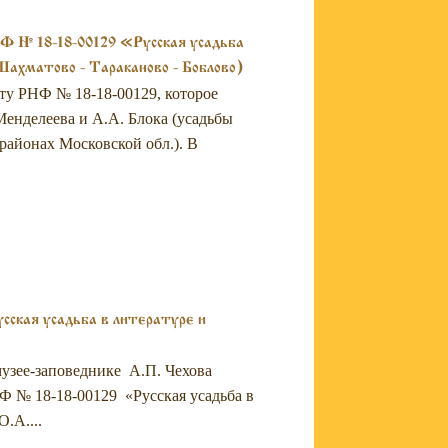
18-18-00129 «Русская усадьба
Шахматово - Тараканово - Боблово)
кту РНФ № 18-18-00129, которое
енделеева и А.А. Блока (усадьбы
айонах Московской обл.). В
ская усадьба в литературе и
музее-заповеднике А.П. Чехова
Ф № 18-18-00129 «Русская усадьба в
.А....