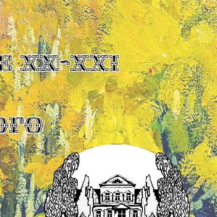
Е XX-XXI
ОГО