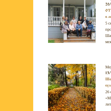
20
ОТ
в л
5 с
про
Шах
ме
Ме
13/
Шес
кул
26 
«Ме
лит