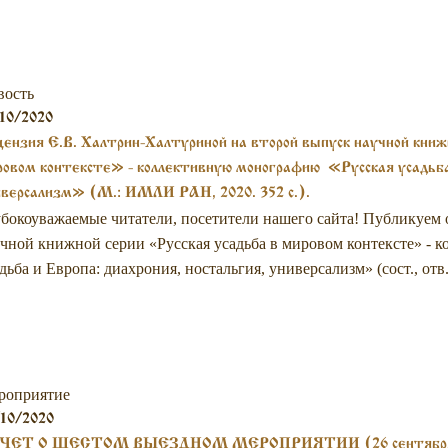
вость
10/2020
ензия Е.В. Халтрин-Халтуриной на второй выпуск научной книж
овом контексте» - коллективную монографию «Русская усадьба 
версализм» (М.: ИМЛИ РАН, 2020. 352 с.).
бокоуважаемые читатели, посетители нашего сайта! Публикуем 
чной книжной серии «Русская усадьба в мировом контексте» - 
дьба и Европа: диахрония, ностальгия, универсализм» (сост., отв.
роприятие
10/2020
ЧЕТ О ШЕСТОМ ВЫЕЗДНОМ МЕРОПРИЯТИИ (26 сентября 202