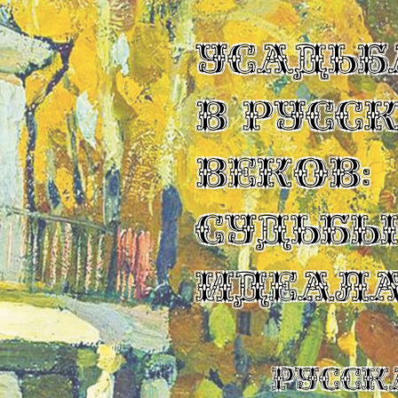
УСАДЬБ
В РУСС
ВЕКОВ:
СУДЬБ
ИДЕАЛ
Русск