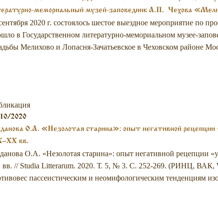
тературно-мемориальный музей-заповедник А.П. Чехова «Мел
сентября 2020 г. состоялось шестое выездное мероприятие по п
шло в Государственном литературно-мемориальном музее-запов
адьбы Мелихово и Лопасня-Зачатьевское в Чеховском районе Мос
бликация
10/2020
данова О.А. «Незолотая старина»: опыт негативной рецепции
X–XX вв.
данова О.А. «Незолотая старина»: опыт негативной рецепции «
вв. // Studia Litterarum. 2020. Т. 5, № 3. С. 252-269. (РИНЦ, ВА
тивовес пассеистическим и неомифологическим тенденциям изоб