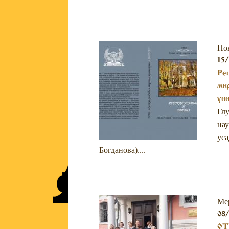
Но
15/
Рец
мир
уни
Глу
нау
уса
Богданова)....
Ме
08/
ОТ