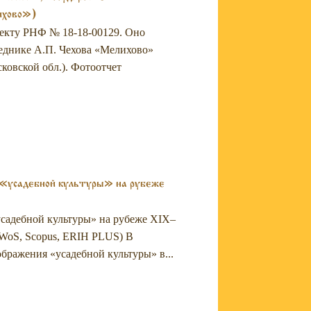
ихово»)
роекту РНФ № 18-18-00129. Оно
еднике А.П. Чехова «Мелихово»
ковской обл.). Фотоотчет
 «усадебной культуры» на рубеже
усадебной культуры» на рубеже XIX–
К, WoS, Scopus, ERIH PLUS) В
ражения «усадебной культуры» в...