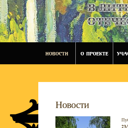
в лит
отече
НОВОСТИ
О ПРОЕКТЕ
УЧА
Новости
Пу
23/