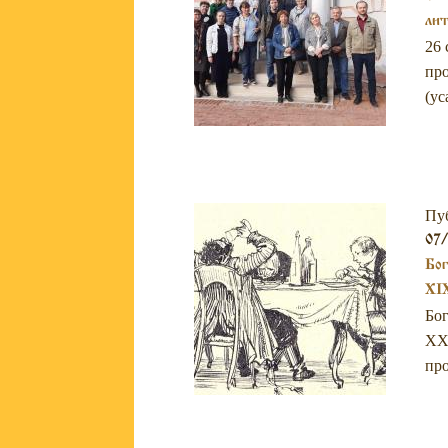
ли
26 
про
(ус
Пу
07/
Бог
XI
Бог
XX 
про