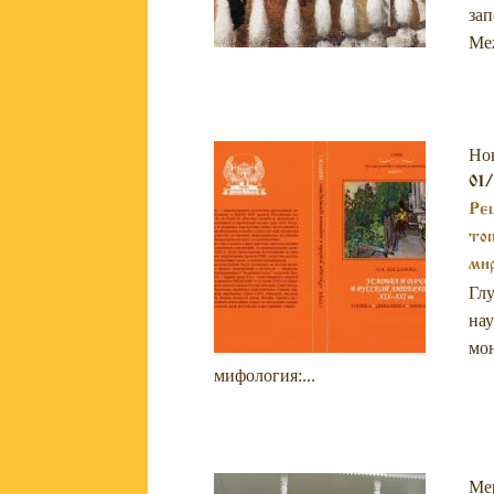
зап
Меж
Но
01/
Рец
топ
ми
Глу
нау
мон
мифология:...
Ме