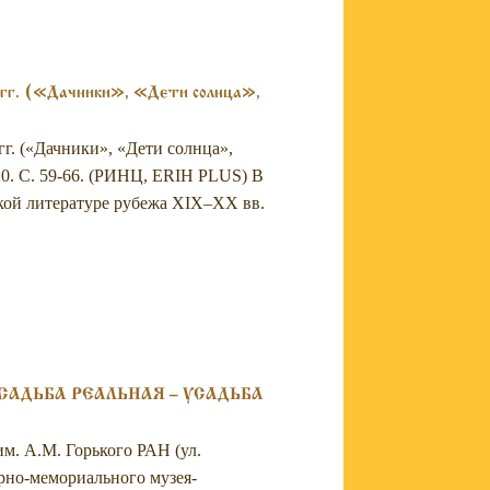
х гг. («Дачники», «Дети солнца»,
гг. («Дачники», «Дети солнца»,
020. С. 59-66. (РИНЦ, ERIH PLUS) В
ской литературе рубежа XIX–XX вв.
АДЬБА РЕАЛЬНАЯ – УСАДЬБА
им. А.М. Горького РАН (ул.
урно-мемориального музея-