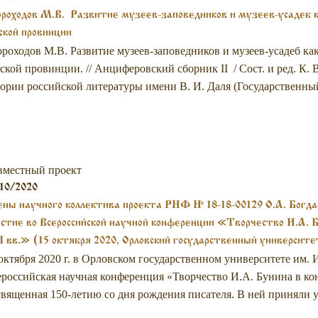
роходов М.В. Развитие музеев-заповедников и музеев-усадеб к
ской провинции
роходов М.В. Развитие музеев-заповедников и музеев-усадеб ка
ской провинции. // Анциферовский сборник II / Сост. и ред. К. 
ории российской литературы имени В. И. Даля (Государственный
вместный проект
10/2020
ны научного коллектива проекта РНФ № 18-18-00129 О.А. Богда
стие во Всероссийской научной конференции «Творчество И.А. 
 вв.» (15 октября 2020, Орловский государственный университе
октября 2020 г. в Орловском государственном университете им. И
российская научная конференция «Творчество И.А. Бунина в ко
вященная 150-летию со дня рождения писателя. В ней приняли у