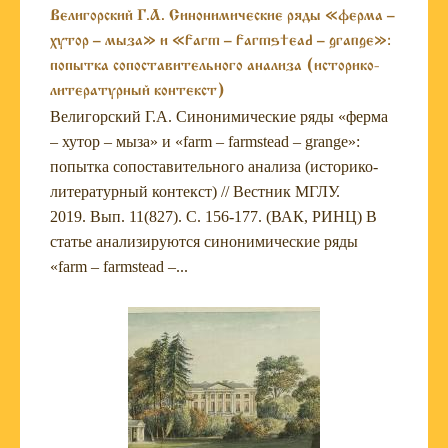
Велигорский Г.А. Синонимические ряды «ферма –
хутор – мыза» и «farm – farmstead – grange»:
попытка сопоставительного анализа (историко-
литературный контекст)
Велигорский Г.А. Синонимические ряды «ферма
– хутор – мыза» и «farm – farmstead – grange»:
попытка сопоставительного анализа (историко-
литературный контекст) // Вестник МГЛУ.
2019. Вып. 11(827). С. 156-177. (ВАК, РИНЦ) В
статье анализируются синонимические ряды
«farm – farmstead –...