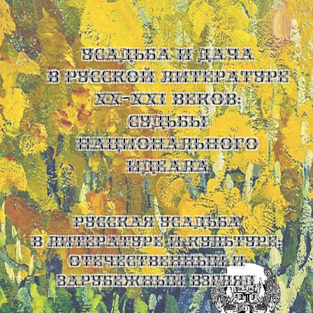
УСАДЬБА И ДАЧА
В РУССКОЙ ЛИТЕРАТУРЕ
XX-XXI ВЕКОВ:
СУДЬБЫ
НАЦИОНАЛЬНОГО
ИДЕАЛА
Русская усадьба
в литературе и культуре:
отечественный и
зарубежный взгляд