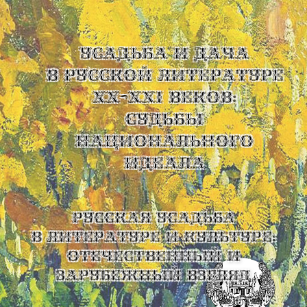
УСАДЬБА И ДАЧА
В РУССКОЙ ЛИТЕРАТУРЕ
XX-XXI ВЕКОВ:
СУДЬБЫ
НАЦИОНАЛЬНОГО
ИДЕАЛА
Русская усадьба
в литературе и культуре:
отечественный и
зарубежный взгляд