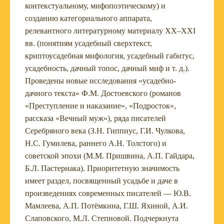
контекстуальному, мифопоэтическому) и
созданию категориального аппарата,
релевантного литературному материалу XX–XXI
вв. (понятиям усадебный сверхтекст,
криптоусадебная мифология, усадебный габитус,
усадебность, дачный топос, дачный миф и т. д.).
Проведены новые исследования «усадебно-
дачного текста» Ф.М. Достоевского (романов
«Преступление и наказание», «Подросток»,
рассказа «Вечный муж»), ряда писателей
Серебряного века (З.Н. Гиппиус, Г.И. Чулкова,
Н.С. Гумилева, раннего А.Н. Толстого) и
советской эпохи (М.М. Пришвина, А.П. Гайдара,
Б.Л. Пастернака). Приоритетную значимость
имеет раздел, посвященный усадьбе и даче в
произведениях современных писателей — Ю.В.
Мамлеева, А.П. Потёмкина, Г.Ш. Яхиной, А.И.
Слаповского, М.Л. Степновой. Подчеркнута