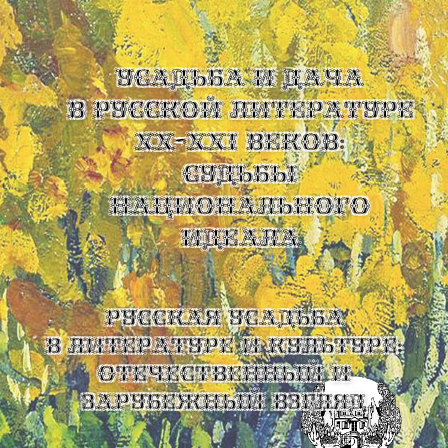
УСАДЬБА И ДАЧА
В РУССКОЙ ЛИТЕРАТУРЕ
XX-XXI ВЕКОВ:
СУДЬБЫ
НАЦИОНАЛЬНОГО
ИДЕАЛА
Русская усадьба
в литературе и культуре:
отечественный и
зарубежный взгляд