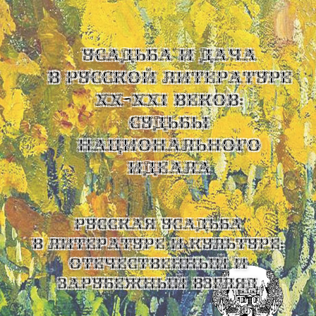
УСАДЬБА И ДАЧА
В РУССКОЙ ЛИТЕРАТУРЕ
XX-XXI ВЕКОВ:
СУДЬБЫ
НАЦИОНАЛЬНОГО
ИДЕАЛА
Русская усадьба
в литературе и культуре:
отечественный и
зарубежный взгляд