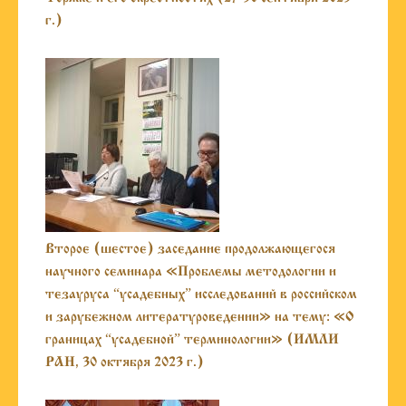
г.)
Второе (шестое) заседание продолжающегося
научного семинара «Проблемы методологии и
тезауруса “усадебных” исследований в российском
и зарубежном литературоведении» на тему: «О
границах “усадебной” терминологии» (ИМЛИ
РАН, 30 октября 2023 г.)