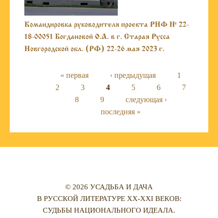
Командировка руководителя проекта РНФ № 22-
18-00051 Богдановой О.А. в г. Старая Русса
Новгородской обл. (РФ) 22-26 мая 2023 г.
Страницы
« первая
‹ предыдущая
1
2
3
4
5
6
7
8
9
следующая ›
последняя »
© 2026 УСАДЬБА И ДАЧА
В РУССКОЙ ЛИТЕРАТУРЕ XX-XXI ВЕКОВ:
СУДЬБЫ НАЦИОНАЛЬНОГО ИДЕАЛА.