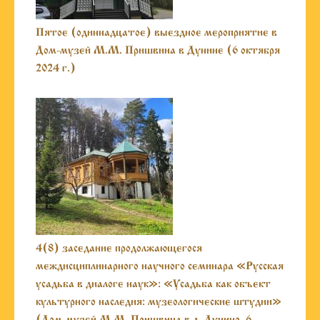
Пятое (одиннадцатое) выездное мероприятие в
Дом-музей М.М. Пришвина в Дунине (6 октября
2024 г.)
4(8) заседание продолжающегося
междисциплинарного научного семинара «Русская
усадьба в диалоге наук»: «Усадьба как объект
культурного наследия: музеологические штудии»
(Дом-музей М.М. Пришвина в д. Дунино, 6