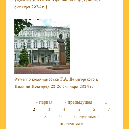
октября 2024 г.)
Отчет о командировке Г.А. Велигорского в
Нижний Новгород 22-26 октября 2024 г.
Страницы
« первая
‹ предыдущая
1
2
3
4
5
6
7
8
9
следующая ›
последняя »