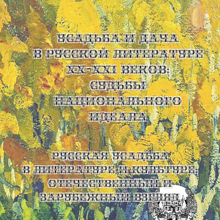
УСАДЬБА И ДАЧА
В РУССКОЙ ЛИТЕРАТУРЕ
XX-XXI ВЕКОВ:
СУДЬБЫ
НАЦИОНАЛЬНОГО
ИДЕАЛА
Русская усадьба
в литературе и культуре:
отечественный и
зарубежный взгляд