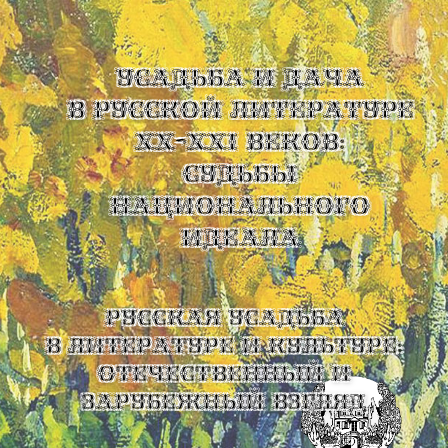
УСАДЬБА И ДАЧА
В РУССКОЙ ЛИТЕРАТУРЕ
XX-XXI ВЕКОВ:
СУДЬБЫ
НАЦИОНАЛЬНОГО
ИДЕАЛА
Русская усадьба
в литературе и культуре:
отечественный и
зарубежный взгляд