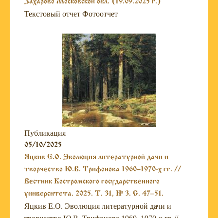
Захарово Московской обл. (19.09.2025 г.)
Текстовый отчет Фотоотчет
Публикация
05/10/2025
Яцкив Е.О. Эволюция литературной дачи и
творчество Ю.В. Трифонова 1960–1970-х гг. //
Вестник Костромского государственного
университета. 2025. Т. 31, № 3. С. 47–51.
Яцкив Е.О. Эволюция литературной дачи и